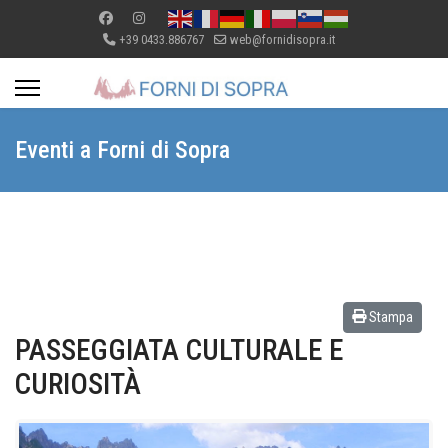
+39 0433.886767
web@fornidisopra.it
Eventi a Forni di Sopra
Stampa
PASSEGGIATA CULTURALE E
CURIOSITÀ