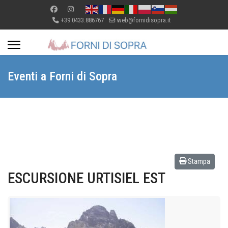
+39 0433.886767
web@fornidisopra.it
Eventi a Forni di Sopra
Stampa
ESCURSIONE URTISIEL EST