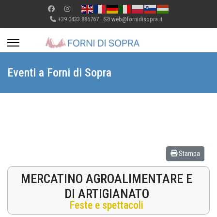
+39 0433.886767
web@fornidisopra.it
Eventi a Forni di Sopra
Stampa
MERCATINO AGROALIMENTARE E
DI ARTIGIANATO
Feste e spettacoli