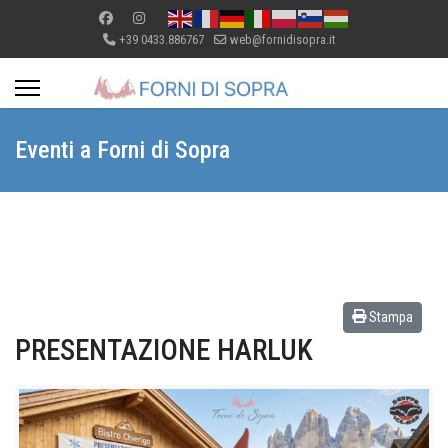
+39 0433.886767
web@fornidisopra.it
Eventi a Forni di Sopra
Stampa
PRESENTAZIONE HARLUK