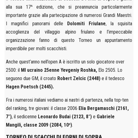
alla sua 17^ edizione, che si preannuncia particolarmente
importante grazie alla partecipazione di numerosi Grandi Maestri.
I magnifici panorami delle
Dolomiti Friulane
, la squisita
accoglienza del villaggio alpino friulano e l’impeccabile
organizzazione fanno di questo Torneo un appuntamento
imperdibile per molti scacchisti.
Anche quest’anno nell’open A è iscritto un solo giocatore over
2500: il
MI ucraino 25enne Yevgeniy Roshka,
Elo 2505. Lo
seguono due GM, il croato
Robert Zelcic (2448)
e il tedesco
Hagen Poetsch (2445).
Fra i numerosi italiani vediamo ai nastri di partenza, nella top-ten
del ranking, tre giovani: il classe 2006
Elia Bergamaschi (2161,
7°)
, il sedicenne
Leonardo Budai (2123, 8°)
e
Gabriele
Mangili, classe 2009 (2084, 10º)
.
TORNEO DI SCACCHI DI FORNI DI SOPRA,