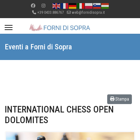
+39 0433.886767
web@fornidisopra.it
Eventi a Forni di Sopra
Stampa
INTERNATIONAL CHESS OPEN
DOLOMITES