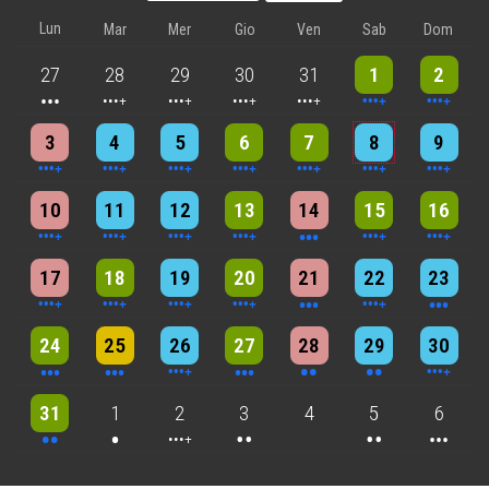
Lun
Mar
Mer
Gio
Ven
Sab
Dom
3 events
4 events
5 events
5 events
5 events
9 events
8 events
27
28
29
30
31
1
2
4 events
4 events
7 events
6 events
5 events
7 events
8 events
3
4
5
6
7
8
9
5 events
7 events
6 events
9 events
3 events
7 events
4 events
10
11
12
13
14
15
16
5 events
6 events
7 events
6 events
3 events
4 events
3 events
17
18
19
20
21
22
23
3 events
3 events
6 events
3 events
2 events
2 events
4 events
24
25
26
27
28
29
30
2 events
One event
4 events
2 events
2 events
3 events
31
1
2
3
4
5
6