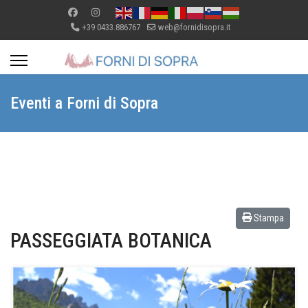
+39 0433.886767
web@fornidisopra.it
Eventi a Forni di Sopra
Stampa
PASSEGGIATA BOTANICA