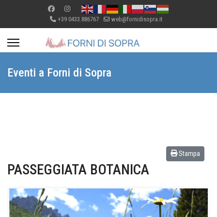
+39 0433.886767
web@fornidisopra.it
Eventi a Forni di Sopra
Stampa
PASSEGGIATA BOTANICA