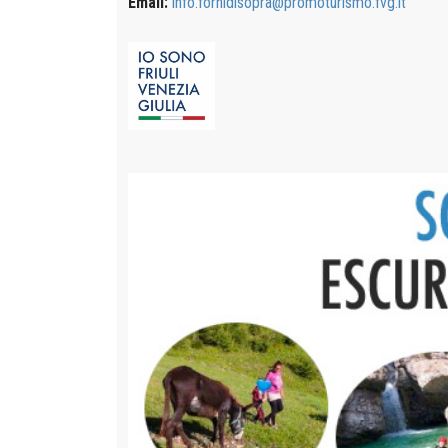
Email:
info.fornidisopra@promoturismo.fvg.it