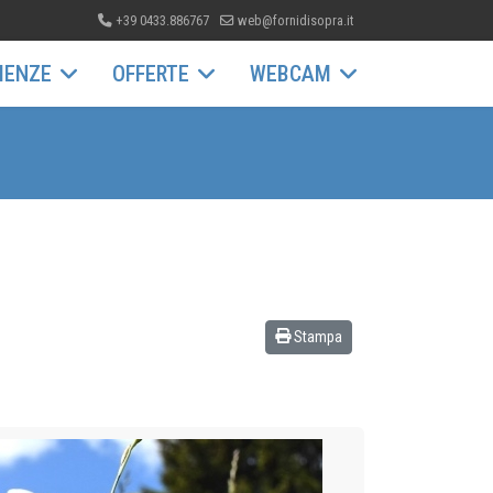
+39 0433.886767
web@fornidisopra.it
IENZE
OFFERTE
WEBCAM
Stampa