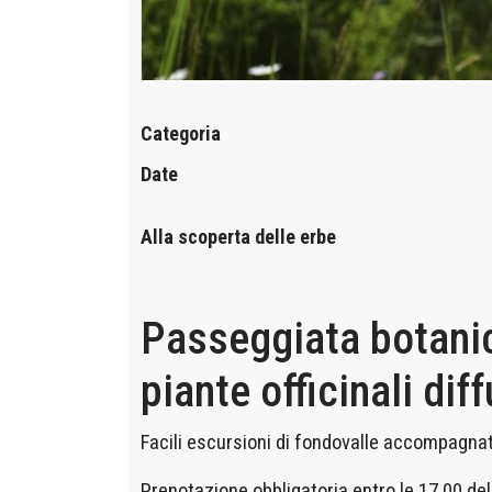
Categoria
Date
Alla scoperta delle erbe
Passeggiata botanica
piante officinali diff
Facili escursioni di fondovalle accompagnati
Prenotazione obbligatoria entro le 17.00 del 