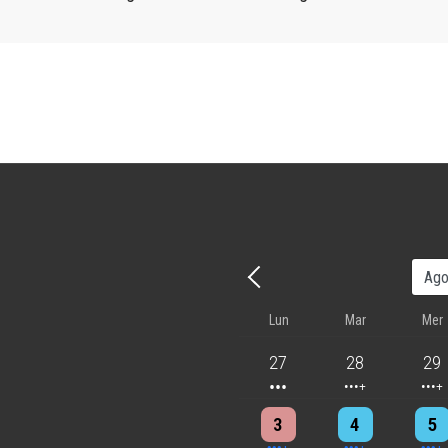
Precedente - Mese
Lun
Mar
Mer
3 events
4 events
5 eve
27
28
29
4 events
4 events
7 eve
3
4
5