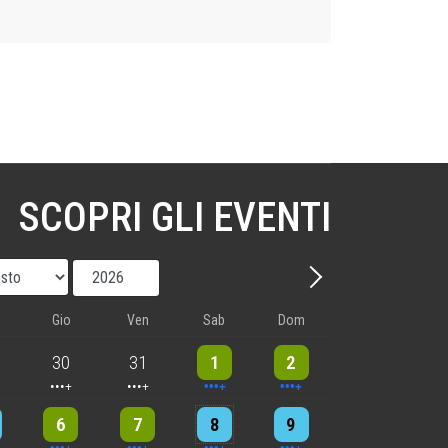
SCOPRI GLI EVENTI
Mese
Anno
Avanti - Mese
Gio
Ven
Sab
Dom
nts
5 events
5 events
9 events
8 events
30
31
1
2
nts
6 events
5 events
7 events
8 events
6
7
8
9