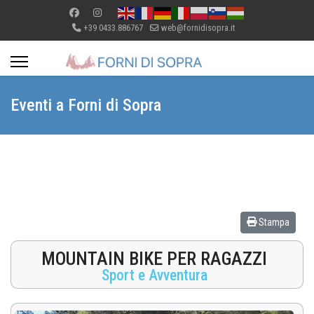
+39 0433.886767
web@fornidisopra.it
Eventi a Forni di Sopra
Stampa
MOUNTAIN BIKE PER RAGAZZI
Sport e Avventura