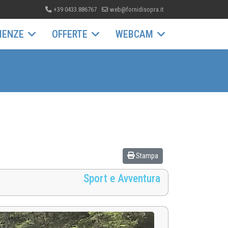
+39 0433.886767
web@fornidisopra.it
IENZE
OFFERTE
WEBCAM
Stampa
Sport e Avventura