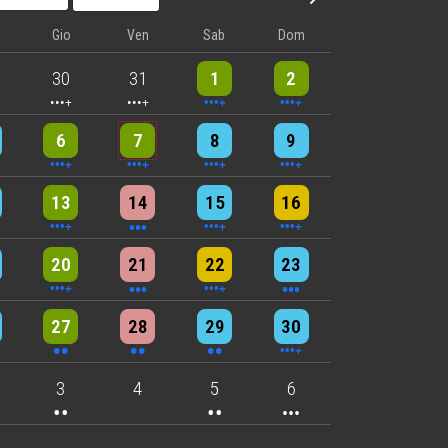
Avanti - Mese
Gio
Ven
Sab
Dom
nts
5 events
5 events
10 events
8 events
30
31
1
2
nts
6 events
5 events
7 events
8 events
6
7
8
9
nts
9 events
3 events
6 events
4 events
13
14
15
16
nts
6 events
3 events
4 events
3 events
20
21
22
23
nts
2 events
2 events
2 events
4 events
27
28
29
30
nts
2 events
2 events
3 events
3
4
5
6