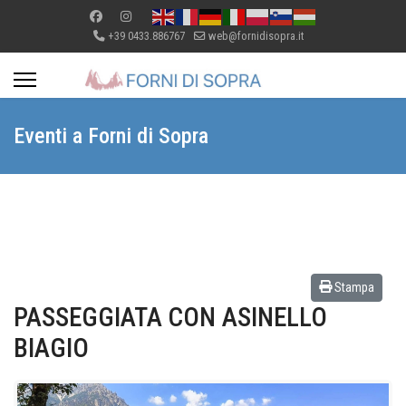
+39 0433.886767
web@fornidisopra.it
Eventi a Forni di Sopra
Stampa
PASSEGGIATA CON ASINELLO
BIAGIO