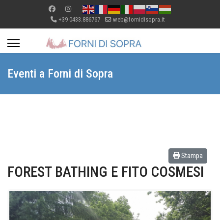
+39 0433.886767
web@fornidisopra.it
Eventi a Forni di Sopra
Stampa
FOREST BATHING E FITO COSMESI