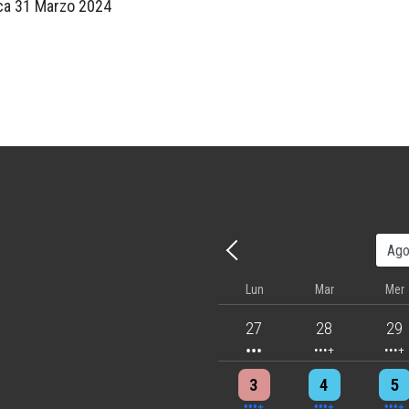
a 31 Marzo 2024
Precedente - Mese
Lun
Mar
Mer
3 events
4 events
5 eve
27
28
29
4 events
4 events
7 eve
3
4
5